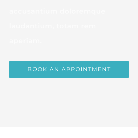
accusantium doloremque
laudantium, totam rem
aperiam.
BOOK AN APPOINTMENT